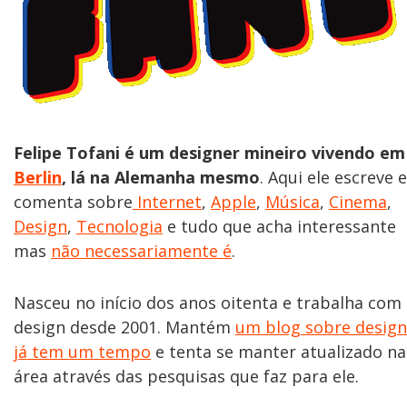
Felipe Tofani é um designer mineiro vivendo em
Berlin
, lá na Alemanha mesmo
. Aqui ele escreve e
comenta sobre
Internet
,
Apple
,
Música
,
Cinema
,
Design
,
Tecnologia
e tudo que acha interessante
mas
não necessariamente é
.
Nasceu no início dos anos oitenta e trabalha com
design desde 2001. Mantém
um blog sobre design
já tem um tempo
e tenta se manter atualizado na
área através das pesquisas que faz para ele.