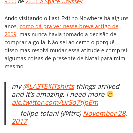
9000
de
2001: A Space Odyssey
.
Ando visitando o Last Exit to Nowhere há alguns
anos,
como dá pra ver nesse breve artigo de
2009
, mas nunca havia tomado a decisão de
comprar algo lá. Não sei ao certo o porquê
disso mas resolvi mudar essa atitude e comprei
algumas coisas de presente de Natal para mim
mesmo.
my
@LASTEXITshirts
things arrived
and it’s amazing. i need more
pic.twitter.com/UrSo7tjpEm
— felipe tofani (@ftrc)
November 28,
2017