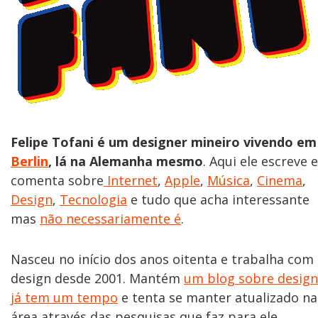
Felipe Tofani é um designer mineiro vivendo em
Berlin
, lá na Alemanha mesmo
. Aqui ele escreve e
comenta sobre
Internet
,
Apple
,
Música
,
Cinema
,
Design
,
Tecnologia
e tudo que acha interessante
mas
não necessariamente é
.
Nasceu no início dos anos oitenta e trabalha com
design desde 2001. Mantém
um blog sobre design
já tem um tempo
e tenta se manter atualizado na
área através das pesquisas que faz para ele.