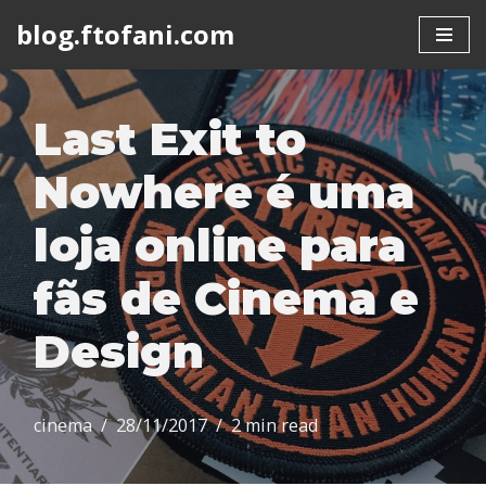
blog.ftofani.com
Skip
to
content
Last Exit to
Nowhere é uma
loja online para
fãs de Cinema e
Design
cinema
28/11/2017
2 min read