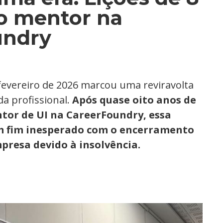
o mentor na
undry
 fevereiro de 2026 marcou uma reviravolta
a profissional.
Após quase oito anos de
or de UI na CareerFoundry, essa
m fim inesperado com o encerramento
presa devido à insolvência.