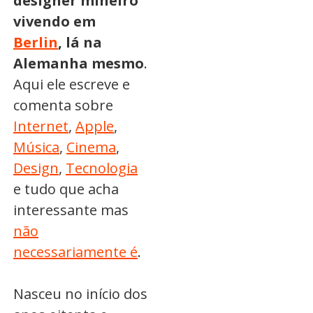
designer mineiro
vivendo em
Berlin
, lá na
Alemanha mesmo
.
Aqui ele escreve e
comenta sobre
Internet
,
Apple
,
Música
,
Cinema
,
Design
,
Tecnologia
e tudo que acha
interessante mas
não
necessariamente é
.
Nasceu no início dos