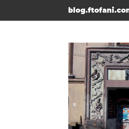
blog.ftofani.co
Skip
to
content