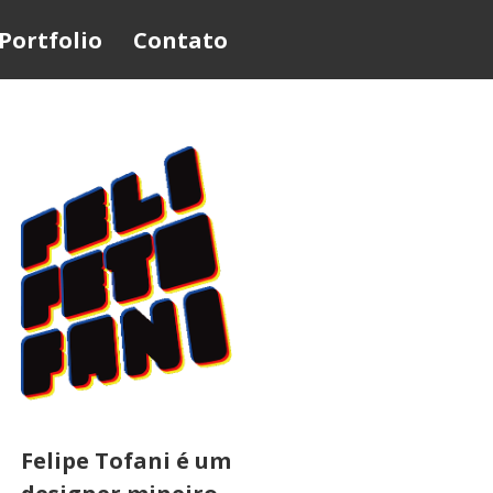
Portfolio
Contato
Felipe Tofani é um