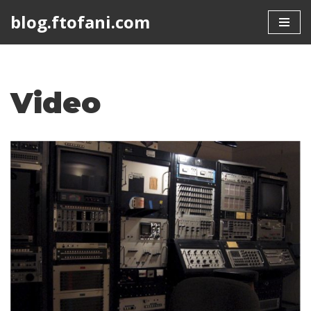
blog.ftofani.com
Skip
to
content
Video