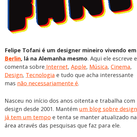
Felipe Tofani é um designer mineiro vivendo em
Berlin
, lá na Alemanha mesmo
. Aqui ele escreve e
comenta sobre
Internet
,
Apple
,
Música
,
Cinema
,
Design
,
Tecnologia
e tudo que acha interessante
mas
não necessariamente é
.
Nasceu no início dos anos oitenta e trabalha com
design desde 2001. Mantém
um blog sobre design
já tem um tempo
e tenta se manter atualizado na
área através das pesquisas que faz para ele.