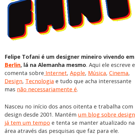
Felipe Tofani é um designer mineiro vivendo em
Berlin
, lá na Alemanha mesmo
. Aqui ele escreve e
comenta sobre
Internet
,
Apple
,
Música
,
Cinema
,
Design
,
Tecnologia
e tudo que acha interessante
mas
não necessariamente é
.
Nasceu no início dos anos oitenta e trabalha com
design desde 2001. Mantém
um blog sobre design
já tem um tempo
e tenta se manter atualizado na
área através das pesquisas que faz para ele.