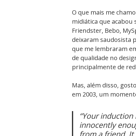
O que mais me chamou 
midiática que acabou 
Friendster, Bebo, MyS
deixaram saudosista 
que me lembraram em
de qualidade no design
principalmente de rede
Mas, além disso, gosto
em 2003, um momento 
“Your induction 
innocently enoug
from a friend. It