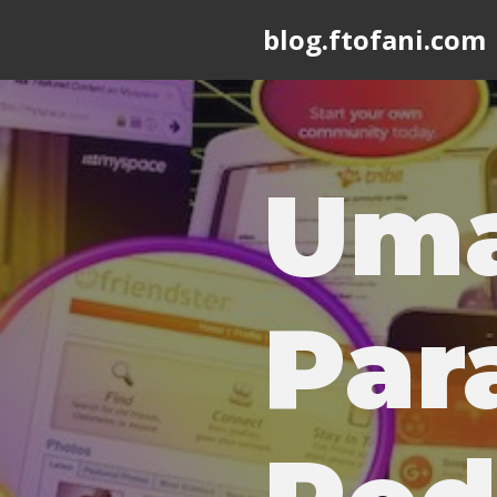
blog.ftofani.com
Skip
to
content
Uma
Par