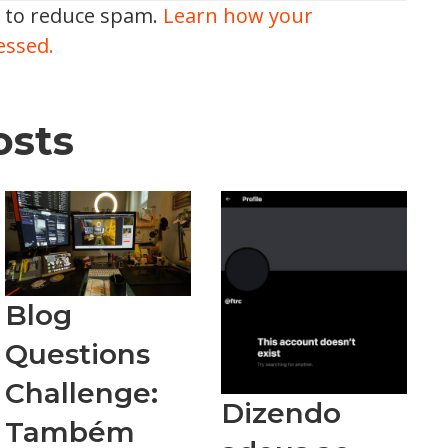
t to reduce spam.
Learn how your
essed.
osts
Blog
Questions
Challenge:
Dizendo
Também