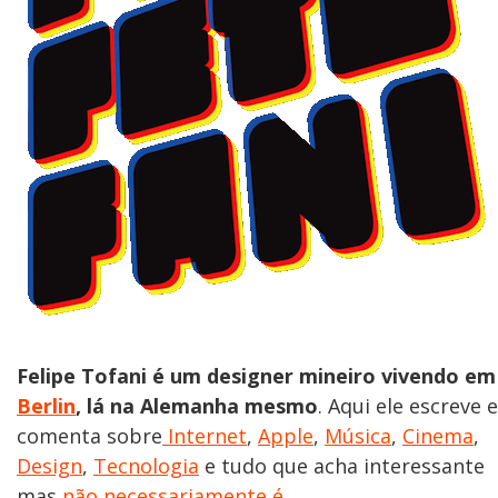
Felipe Tofani é um designer mineiro vivendo em
Berlin
, lá na Alemanha mesmo
. Aqui ele escreve e
comenta sobre
Internet
,
Apple
,
Música
,
Cinema
,
Design
,
Tecnologia
e tudo que acha interessante
mas
não necessariamente é
.