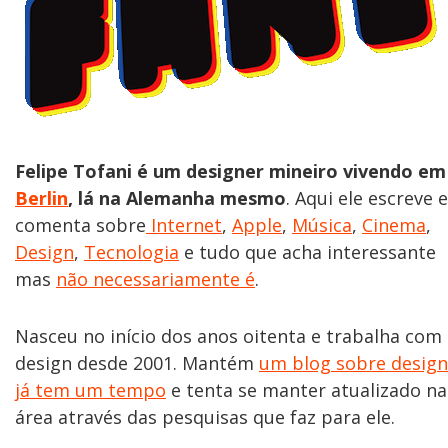
Felipe Tofani é um designer mineiro vivendo em
Berlin
, lá na Alemanha mesmo
. Aqui ele escreve e
comenta sobre
Internet
,
Apple
,
Música
,
Cinema
,
Design
,
Tecnologia
e tudo que acha interessante
mas
não necessariamente é
.
Nasceu no início dos anos oitenta e trabalha com
design desde 2001. Mantém
um blog sobre design
já tem um tempo
e tenta se manter atualizado na
área através das pesquisas que faz para ele.