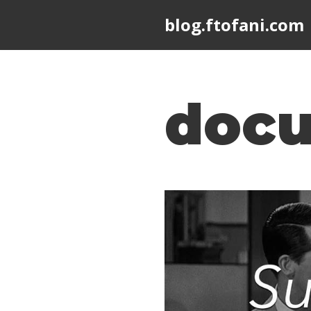
blog.ftofani.com
Skip
to
content
docu