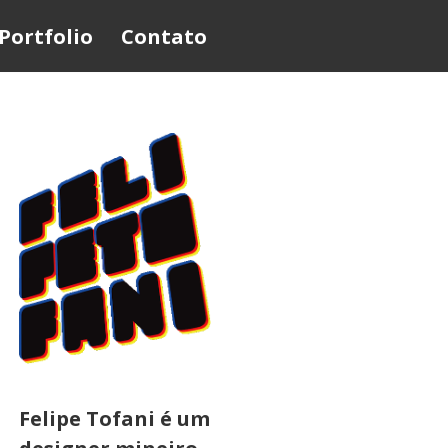
Portfolio
Contato
Felipe Tofani é um