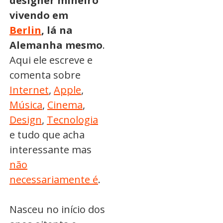
designer mineiro
vivendo em
Berlin
, lá na
Alemanha mesmo
.
Aqui ele escreve e
comenta sobre
Internet
,
Apple
,
Música
,
Cinema
,
Design
,
Tecnologia
e tudo que acha
interessante mas
não
necessariamente é
.
Nasceu no início dos