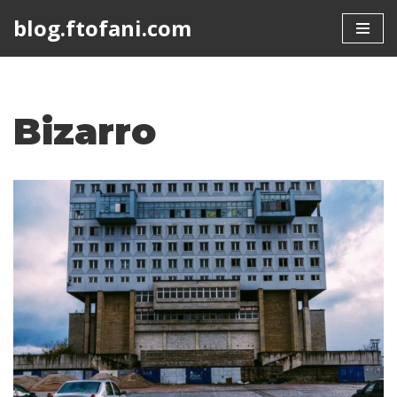
blog.ftofani.com
Skip
to
content
Bizarro