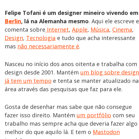
Felipe Tofani é um designer mineiro vivendo em
Berlin
, lá na Alemanha mesmo
. Aqui ele escreve e
comenta sobre
Internet
,
Apple
,
Música
,
Cinema
,
Design
,
Tecnologia
e tudo que acha interessante
mas
não necessariamente é
.
Nasceu no início dos anos oitenta e trabalha com
design desde 2001. Mantém
um blog sobre design
já tem um tempo
e tenta se manter atualizado na
área através das pesquisas que faz para ele.
Gosta de desenhar mas sabe que não consegue
fazer isso direito. Mantém
um portfólio
com seu
trabalho mas sempre acha que deveria fazer algo
melhor do que aquilo lá. E tem o
Mastodon