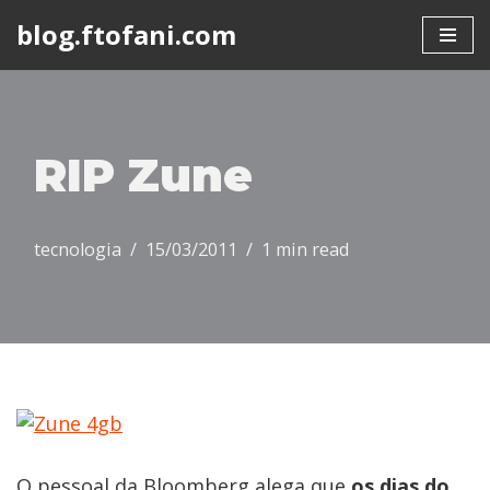
blog.ftofani.com
Skip
to
content
RIP Zune
tecnologia
15/03/2011
1 min read
O pessoal da Bloomberg alega que
os dias do