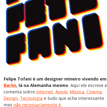
Felipe Tofani é um designer mineiro vivendo em
Berlin
, lá na Alemanha mesmo
. Aqui ele escreve e
comenta sobre
Internet
,
Apple
,
Música
,
Cinema
,
Design
,
Tecnologia
e tudo que acha interessante
mas
não necessariamente é
.