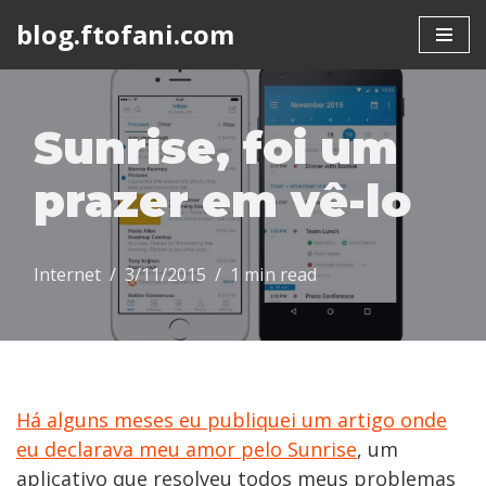
blog.ftofani.com
Skip
to
content
Sunrise, foi um
prazer em vê-lo
Internet
3/11/2015
1 min read
Há alguns meses eu publiquei um artigo onde
eu declarava meu amor pelo Sunrise
, um
aplicativo que resolveu todos meus problemas