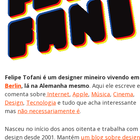
Felipe Tofani é um designer mineiro vivendo em
Berlin
, lá na Alemanha mesmo
. Aqui ele escreve e
comenta sobre
Internet
,
Apple
,
Música
,
Cinema
,
Design
,
Tecnologia
e tudo que acha interessante
mas
não necessariamente é
.
Nasceu no início dos anos oitenta e trabalha com
design desde 2001. Mantém
um blog sobre design