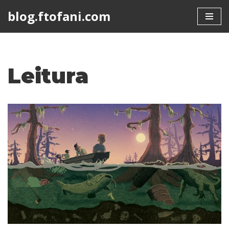
blog.ftofani.com
Skip
to
content
Leitura