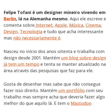
Felipe Tofani é um designer mineiro vivendo em
Berlin
, lá na Alemanha mesmo
. Aqui ele escreve e
comenta sobre
Internet
,
Apple
,
Música
,
Cinema
,
Design
,
Tecnologia
e tudo que acha interessante
mas
não necessariamente é
.
Nasceu no início dos anos oitenta e trabalha com
design desde 2001. Mantém
um blog sobre design
já tem um tempo
e tenta se manter atualizado na
área através das pesquisas que faz para ele.
Gosta de desenhar mas sabe que não consegue
fazer isso direito. Mantém
um portfólio
com seu
trabalho mas sempre acha que deveria fazer algo
melhor do que aquilo lá. E tem o
Mastodon