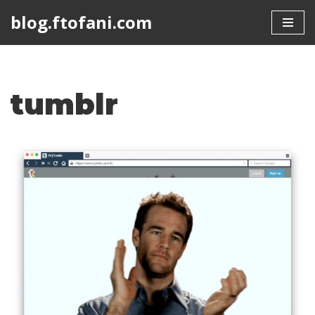
blog.ftofani.com
Skip
to
content
tumblr