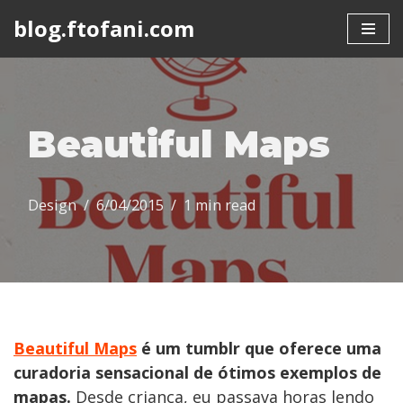
blog.ftofani.com
Skip
to
content
Beautiful Maps
Design
6/04/2015
1 min read
Beautiful Maps
é um tumblr que oferece uma
curadoria sensacional de ótimos exemplos de
mapas.
Desde criança, eu passava horas lendo