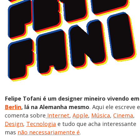
Felipe Tofani é um designer mineiro vivendo em
Berlin
, lá na Alemanha mesmo
. Aqui ele escreve e
comenta sobre
Internet
,
Apple
,
Música
,
Cinema
,
Design
,
Tecnologia
e tudo que acha interessante
mas
não necessariamente é
.