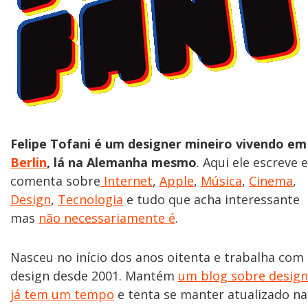
Felipe Tofani é um designer mineiro vivendo em
Berlin
, lá na Alemanha mesmo
. Aqui ele escreve e
comenta sobre
Internet
,
Apple
,
Música
,
Cinema
,
Design
,
Tecnologia
e tudo que acha interessante
mas
não necessariamente é
.
Nasceu no início dos anos oitenta e trabalha com
design desde 2001. Mantém
um blog sobre design
já tem um tempo
e tenta se manter atualizado na