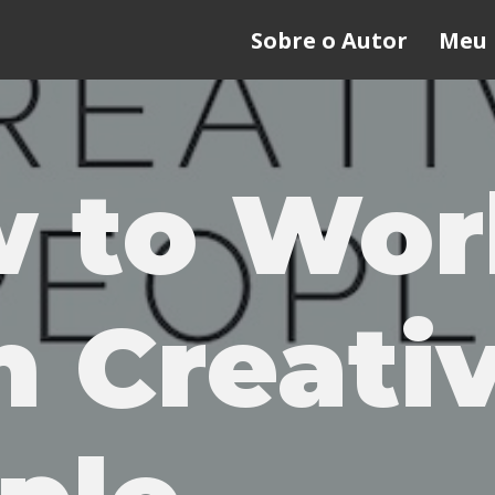
Sobre o Autor
Meu 
 to Wor
h Creati