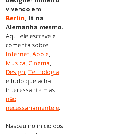
designer mineiro
vivendo em
Berlin
, lá na
Alemanha mesmo
.
Aqui ele escreve e
comenta sobre
Internet
,
Apple
,
Música
,
Cinema
,
Design
,
Tecnologia
e tudo que acha
interessante mas
não
necessariamente é
.
Nasceu no início dos