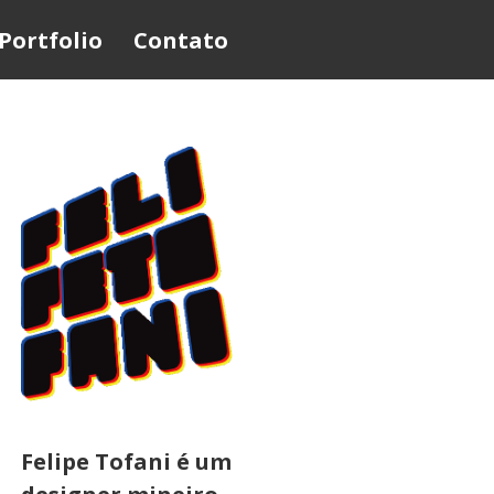
Portfolio
Contato
Felipe Tofani é um