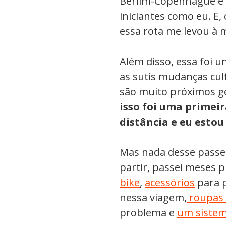
Berlim-Copenhague é b
iniciantes como eu. E,
essa rota me levou à
Além disso, essa foi
as sutis mudanças cul
são muito próximos g
isso foi uma primeir
distância e eu estou
Mas nada desse passei
partir, passei meses
bike
,
acessórios
para p
nessa viagem,
roupas 
problema e
um sistem