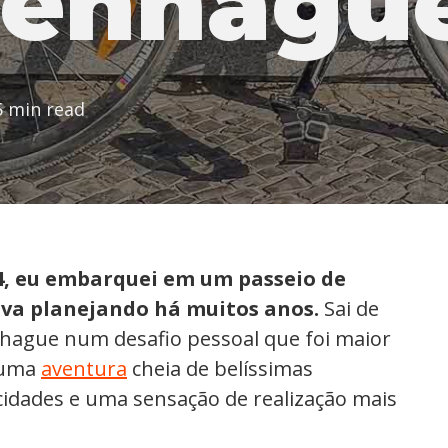
enhagu
5 min read
4, eu embarquei em um passeio de
tava planejando há muitos anos.
Sai de
nhague num desafio pessoal que foi maior
i uma
aventura
cheia de belíssimas
idades e uma sensação de realização mais