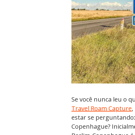
Se você nunca leu o q
Travel Roam Capture
,
estar se perguntando:
Copenhague? Inicialme