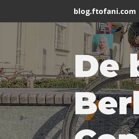
blog.ftofani.com
Skip
to
content
De 
Ber