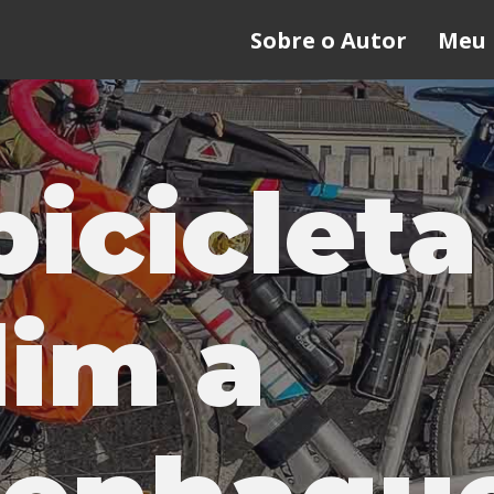
Sobre o Autor
Meu 
bicicleta
lim a