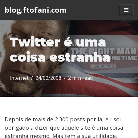
blog.ftofani.com
Skip
to
content
Twitter é uma
coisa estranha
Internet
24/02/2008
2 min read
Depois de mais de 2.300 posts por lá, eu sou
obrigado a dizer que aquele site é uma coisa
estranha mesmo. Mas tem a sua utilidade.