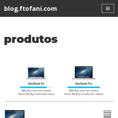
blog.ftofani.com
Skip
to
content
produtos