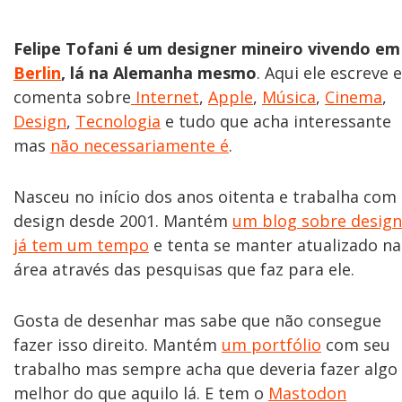
Felipe Tofani é um designer mineiro vivendo em
Berlin
, lá na Alemanha mesmo
. Aqui ele escreve e
comenta sobre
Internet
,
Apple
,
Música
,
Cinema
,
Design
,
Tecnologia
e tudo que acha interessante
mas
não necessariamente é
.
Nasceu no início dos anos oitenta e trabalha com
design desde 2001. Mantém
um blog sobre design
já tem um tempo
e tenta se manter atualizado na
área através das pesquisas que faz para ele.
Gosta de desenhar mas sabe que não consegue
fazer isso direito. Mantém
um portfólio
com seu
trabalho mas sempre acha que deveria fazer algo
melhor do que aquilo lá. E tem o
Mastodon