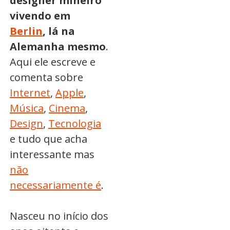
designer mineiro
vivendo em
Berlin
, lá na
Alemanha mesmo
.
Aqui ele escreve e
comenta sobre
Internet
,
Apple
,
Música
,
Cinema
,
Design
,
Tecnologia
e tudo que acha
interessante mas
não
necessariamente é
.
Nasceu no início dos