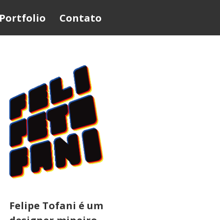
Portfolio
Contato
Felipe Tofani é um