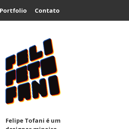
Portfolio
Contato
Felipe Tofani é um