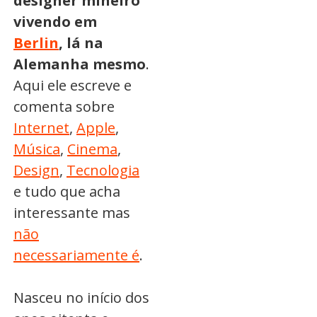
designer mineiro
vivendo em
Berlin
, lá na
Alemanha mesmo
.
Aqui ele escreve e
comenta sobre
Internet
,
Apple
,
Música
,
Cinema
,
Design
,
Tecnologia
e tudo que acha
interessante mas
não
necessariamente é
.
Nasceu no início dos