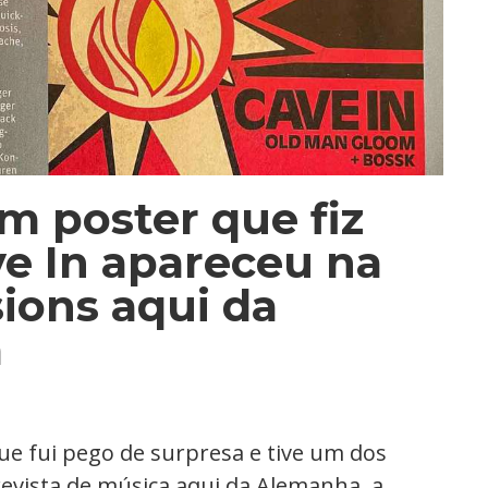
 poster que fiz
ve In apareceu na
sions aqui da
a
ue fui pego de surpresa e tive um dos
evista de música aqui da Alemanha, a