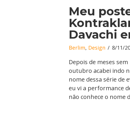
Meu poste
Kontrakla
Davachi e
Berlim
,
Design
8/11/2
Depois de meses sem i
outubro acabei indo 
nome dessa série de e
eu vi a performance de
não conhece o nome d