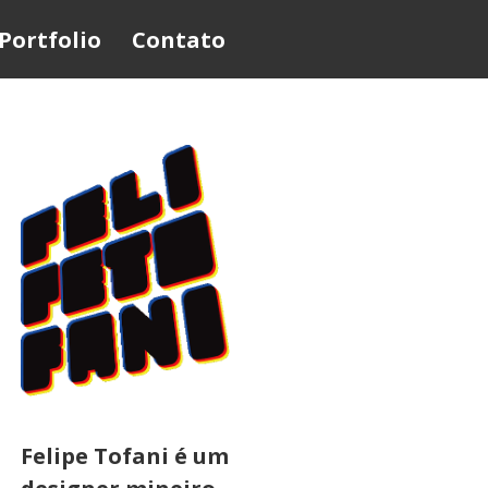
Portfolio
Contato
Felipe Tofani é um