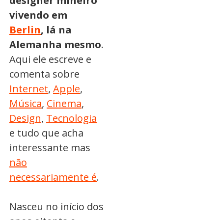
designer mineiro
vivendo em
Berlin
, lá na
Alemanha mesmo
.
Aqui ele escreve e
comenta sobre
Internet
,
Apple
,
Música
,
Cinema
,
Design
,
Tecnologia
e tudo que acha
interessante mas
não
necessariamente é
.
Nasceu no início dos