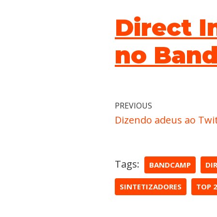
Direct I
no Ban
PREVIOUS
Dizendo adeus ao Twi
Tags:
BANDCAMP
DI
SINTETIZADORES
TOP 