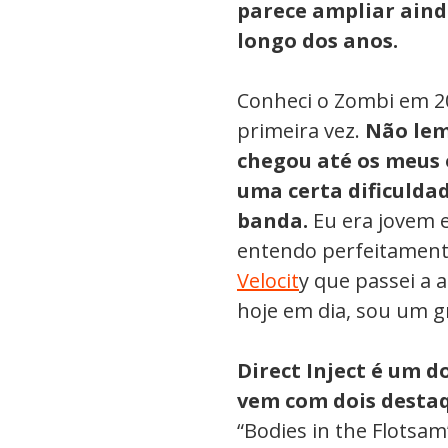
parece ampliar aind
longo dos anos.
Conheci o Zombi em 2
primeira vez.
Não lem
chegou até os meus 
uma certa dificulda
banda.
Eu era jovem e
entendo perfeitamente
Velocit
y que passei a 
hoje em dia, sou um g
Direct Inject é um d
vem com dois desta
“Bodies in the Flotsa