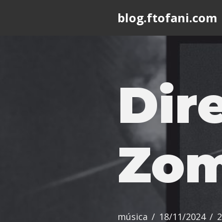
blog.ftofani.com
Skip
to
content
Dir
Zom
música
18/11/2024
2