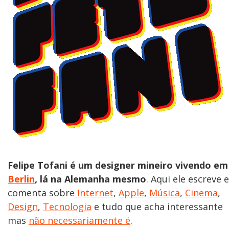
Felipe Tofani é um designer mineiro vivendo em
Berlin
, lá na Alemanha mesmo
. Aqui ele escreve e
comenta sobre
Internet
,
Apple
,
Música
,
Cinema
,
Design
,
Tecnologia
e tudo que acha interessante
mas
não necessariamente é
.