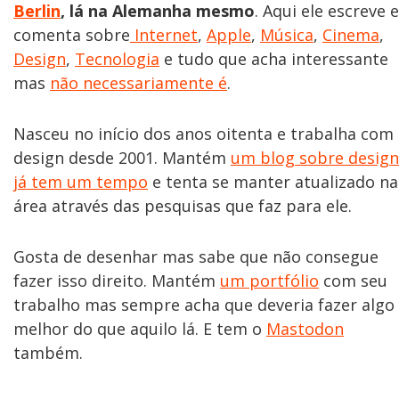
Berlin
, lá na Alemanha mesmo
. Aqui ele escreve e
comenta sobre
Internet
,
Apple
,
Música
,
Cinema
,
Design
,
Tecnologia
e tudo que acha interessante
mas
não necessariamente é
.
Nasceu no início dos anos oitenta e trabalha com
design desde 2001. Mantém
um blog sobre design
já tem um tempo
e tenta se manter atualizado na
área através das pesquisas que faz para ele.
Gosta de desenhar mas sabe que não consegue
fazer isso direito. Mantém
um portfólio
com seu
trabalho mas sempre acha que deveria fazer algo
melhor do que aquilo lá. E tem o
Mastodon
também.