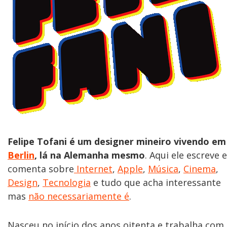
Felipe Tofani é um designer mineiro vivendo em
Berlin
, lá na Alemanha mesmo
. Aqui ele escreve e
comenta sobre
Internet
,
Apple
,
Música
,
Cinema
,
Design
,
Tecnologia
e tudo que acha interessante
mas
não necessariamente é
.
Nasceu no início dos anos oitenta e trabalha com