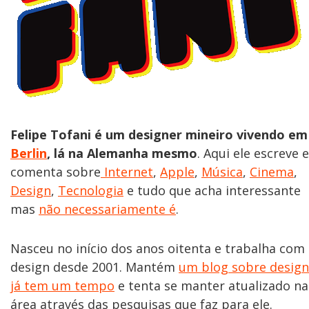
Felipe Tofani é um designer mineiro vivendo em
Berlin
, lá na Alemanha mesmo
. Aqui ele escreve e
comenta sobre
Internet
,
Apple
,
Música
,
Cinema
,
Design
,
Tecnologia
e tudo que acha interessante
mas
não necessariamente é
.
Nasceu no início dos anos oitenta e trabalha com
design desde 2001. Mantém
um blog sobre design
já tem um tempo
e tenta se manter atualizado na
área através das pesquisas que faz para ele.