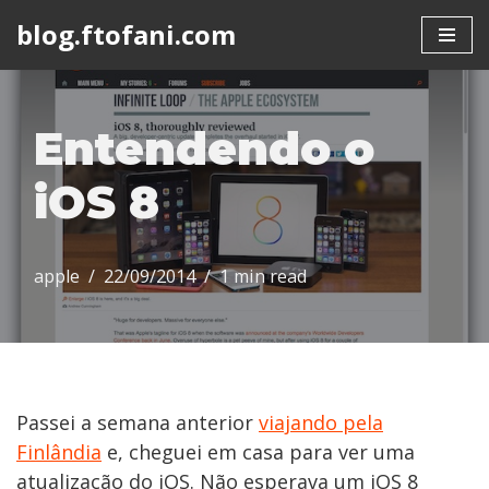
blog.ftofani.com
Skip
to
content
Entendendo o
iOS 8
apple
22/09/2014
1 min read
Passei a semana anterior
viajando pela
Finlândia
e, cheguei em casa para ver uma
atualização do iOS. Não esperava um iOS 8