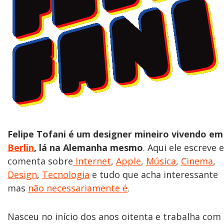
Felipe Tofani é um designer mineiro vivendo em
Berlin
, lá na Alemanha mesmo
. Aqui ele escreve e
comenta sobre
Internet
,
Apple
,
Música
,
Cinema
,
Design
,
Tecnologia
e tudo que acha interessante
mas
não necessariamente é
.
Nasceu no início dos anos oitenta e trabalha com