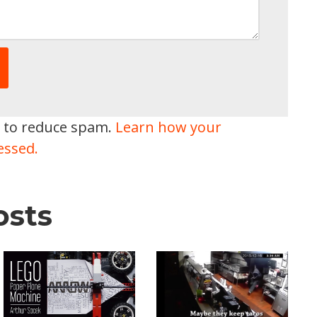
t to reduce spam.
Learn how your
essed.
osts