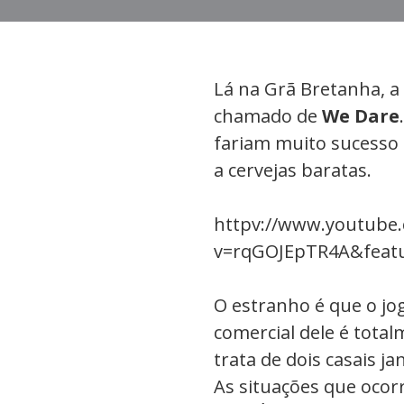
Lá na Grã Bretanha, a
chamado de
We Dare
fariam muito sucesso
a cervejas baratas.
httpv://www.youtube
v=rqGOJEpTR4A&feat
O estranho é que o jo
comercial dele é tota
trata de dois casais j
As situações que ocor