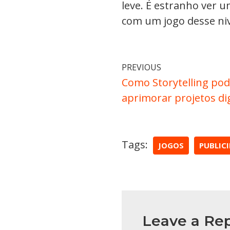
leve. É estranho ver 
com um jogo desse niv
PREVIOUS
Como Storytelling po
aprimorar projetos dig
Tags:
JOGOS
PUBLIC
Leave a Rep