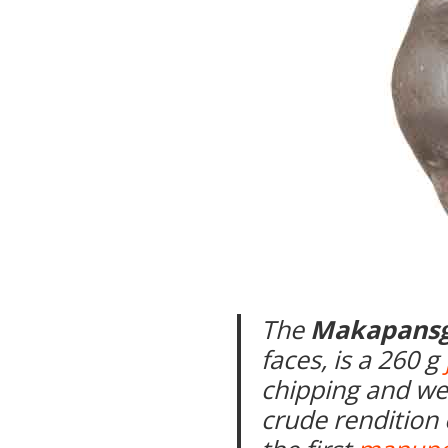
The
Makapansg
faces, is a 260 g
chipping and wea
crude rendition