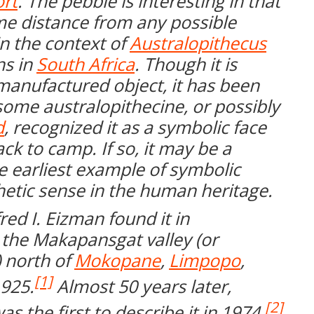
rt
. The pebble is interesting in that
me distance from any possible
in the context of
Australopithecus
s in
South Africa
. Though it is
 manufactured object, it has been
some australopithecine, or possibly
d
, recognized it as a symbolic face
ck to camp. If so, it may be a
e earliest example of symbolic
hetic sense in the human heritage.
red I. Eizman found it in
 the Makapansgat valley (or
 north of
Mokopane
,
Limpopo
,
[1]
1925.
Almost 50 years later,
[2]
 the first to describe it in 1974.