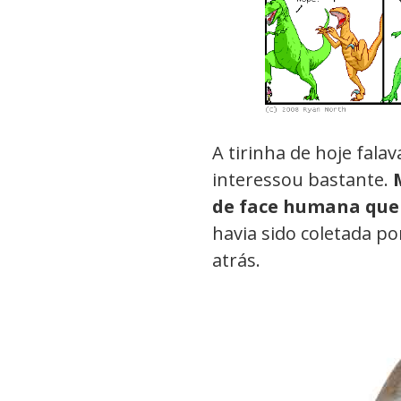
A tirinha de hoje fala
interessou bastante.
de face humana que 
havia sido coletada p
atrás.