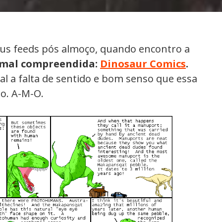
eus feeds pós almoço, quando encontro a
 mal compreendida:
Dinosaur Comics
.
l a falta de sentido e bom senso que essa
mo. A-M-O.