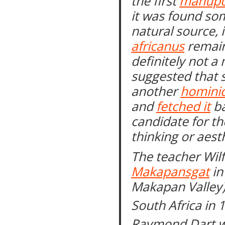
the first
manupo
it was found so
natural source, 
africanus
remain
definitely not a
suggested that 
another
homini
and
fetched it
ba
candidate for th
thinking or aest
The teacher Wilf
Makapansgat
in
Makapan Valley)
South Africa in 
Raymond Dart was