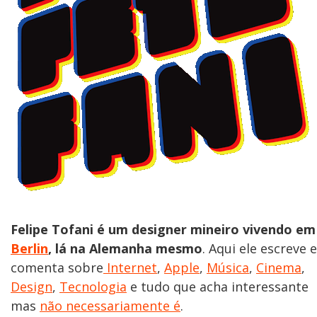
Felipe Tofani é um designer mineiro vivendo em
Berlin
, lá na Alemanha mesmo
. Aqui ele escreve e
comenta sobre
Internet
,
Apple
,
Música
,
Cinema
,
Design
,
Tecnologia
e tudo que acha interessante
mas
não necessariamente é
.