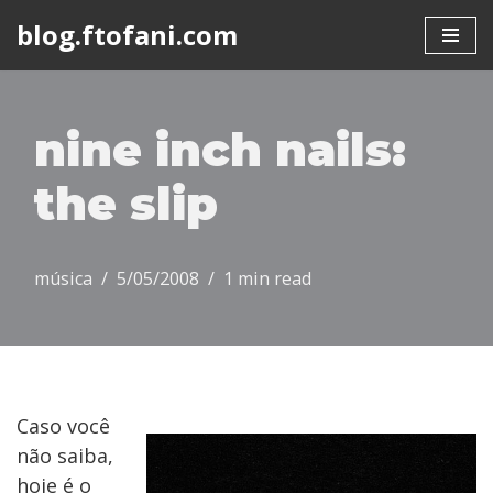
blog.ftofani.com
Skip
to
content
nine inch nails:
the slip
música
5/05/2008
1 min read
Caso você
não saiba,
hoje é o