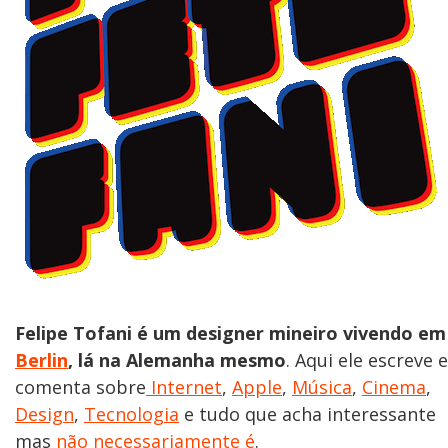
Felipe Tofani é um designer mineiro vivendo em
Berlin
, lá na Alemanha mesmo
. Aqui ele escreve e
comenta sobre
Internet
,
Apple
,
Música
,
Cinema
,
Design
,
Tecnologia
e tudo que acha interessante
mas
não necessariamente é
.