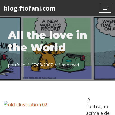
blog.ftofani.com
Skip
to
content
All the love in
the World
portfolio
27/08/2007
1 min read
A
ilustração
acima é de