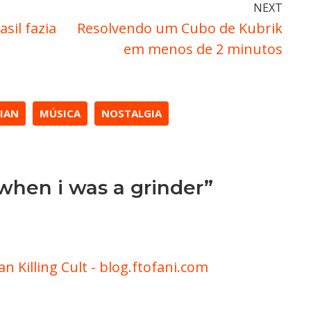
NEXT
sil fazia
Resolvendo um Cubo de Kubrik
em menos de 2 minutos
IAN
MÚSICA
NOSTALGIA
when i was a grinder”
n Killing Cult - blog.ftofani.com