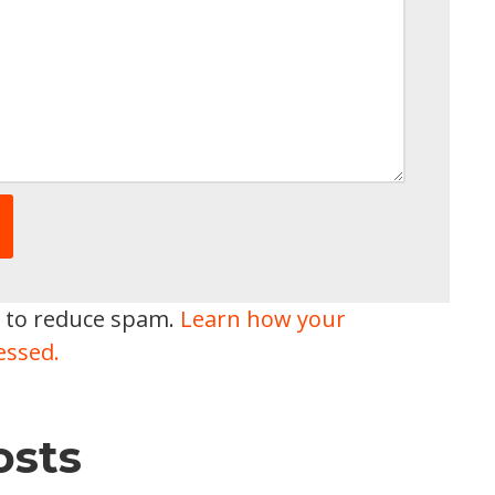
t to reduce spam.
Learn how your
essed.
osts