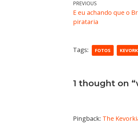
PREVIOUS
E eu achando que o Bra
pirataria
Tags:
FOTOS
KEVORK
1 thought on “
Pingback:
The Kevorkia