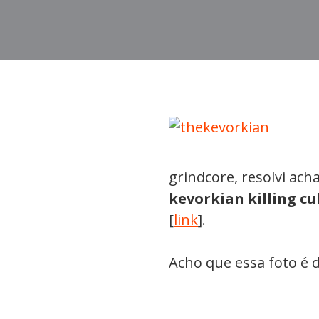
grindcore, resolvi ac
kevorkian killing cu
[
link
].
Acho que essa foto é 