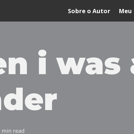
Sobre o Autor
Meu 
n i was 
nder
 min read