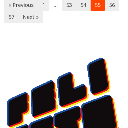
« Previous
1
…
53
54
55
56
57
Next »