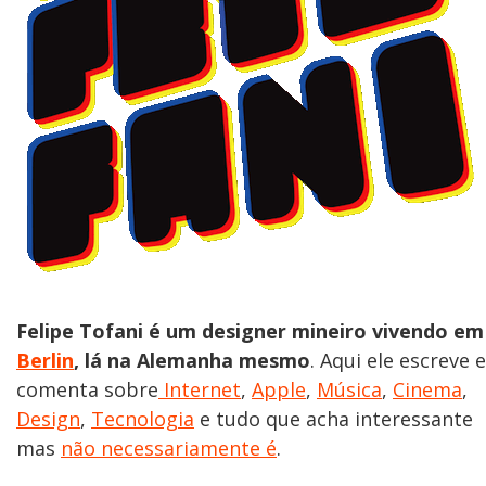
Felipe Tofani é um designer mineiro vivendo em
Berlin
, lá na Alemanha mesmo
. Aqui ele escreve e
comenta sobre
Internet
,
Apple
,
Música
,
Cinema
,
Design
,
Tecnologia
e tudo que acha interessante
mas
não necessariamente é
.