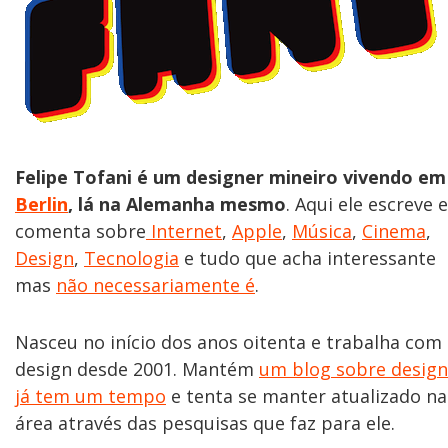
Felipe Tofani é um designer mineiro vivendo em
Berlin
, lá na Alemanha mesmo
. Aqui ele escreve e
comenta sobre
Internet
,
Apple
,
Música
,
Cinema
,
Design
,
Tecnologia
e tudo que acha interessante
mas
não necessariamente é
.
Nasceu no início dos anos oitenta e trabalha com
design desde 2001. Mantém
um blog sobre design
já tem um tempo
e tenta se manter atualizado na
área através das pesquisas que faz para ele.