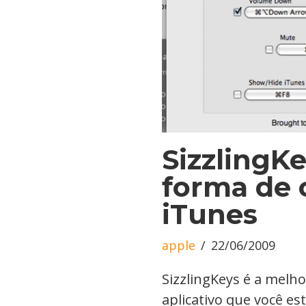
SizzlingK
forma de 
iTunes
apple
22/06/2009
SizzlingKeys é a melh
aplicativo que você es