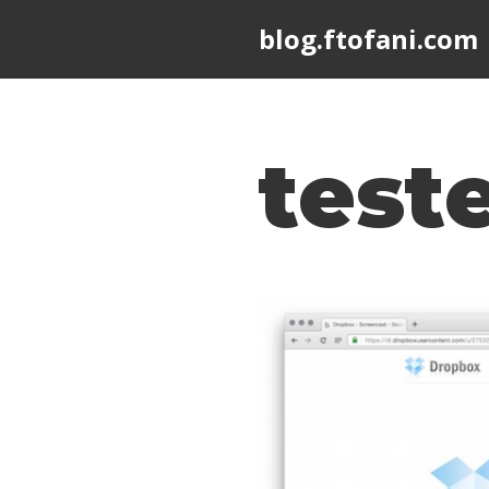
blog.ftofani.com
Skip
to
content
test