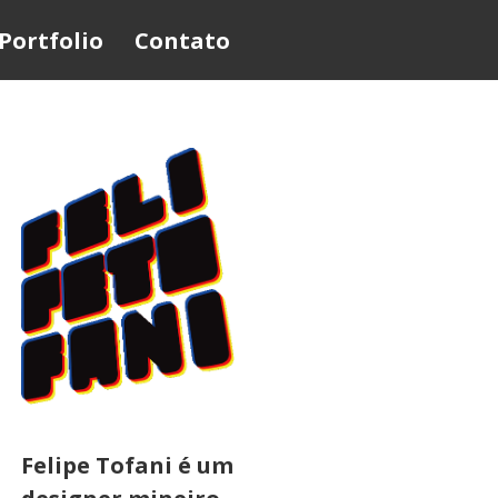
Portfolio
Contato
Felipe Tofani é um