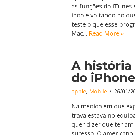
as funções do iTunes e
indo e voltando no qu
teste o que esse prog
Mac…
Read More »
A históri
do iPhone
apple
,
Mobile
26/01/2
Na medida em que exp
trava estava no equip
quer dizer que teriam 
sucesso. O americano, 