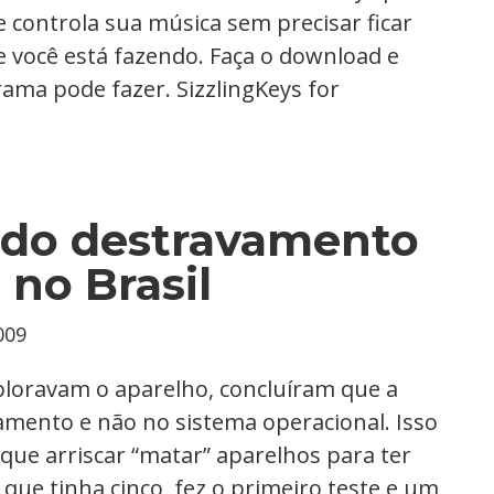
 controla sua música sem precisar ficar
e você está fazendo. Faça o download e
rama pode fazer. SizzlingKeys for
a do destravamento
 no Brasil
009
loravam o aparelho, concluíram que a
amento e não no sistema operacional. Isso
que arriscar “matar” aparelhos para ter
que tinha cinco, fez o primeiro teste e um