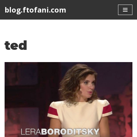
blog.ftofani.com
Skip
to
content
ted