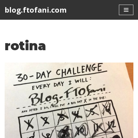
blog.ftofani.com
Skip
to
content
rotina