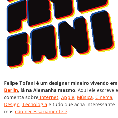
Felipe Tofani é um designer mineiro vivendo em
Berlin
, lá na Alemanha mesmo
. Aqui ele escreve e
comenta sobre
Internet
,
Apple
,
Música
,
Cinema
,
Design
,
Tecnologia
e tudo que acha interessante
mas
não necessariamente é
.