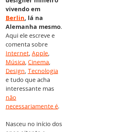
designer mineiro
vivendo em
Berlin
, lá na
Alemanha mesmo
.
Aqui ele escreve e
comenta sobre
Internet
,
Apple
,
Música
,
Cinema
,
Design
,
Tecnologia
e tudo que acha
interessante mas
não
necessariamente é
.
Nasceu no início dos