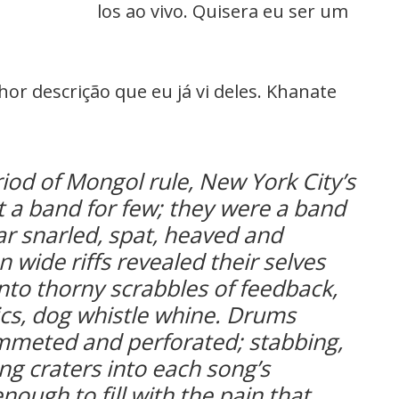
los ao vivo. Quisera eu ser um
hor descrição que eu já vi deles. Khanate
iod of Mongol rule, New York City’s
 a band for few; they were a band
ar snarled, spat, heaved and
n wide riffs revealed their selves
into thorny scrabbles of feedback,
s, dog whistle whine. Drums
mmeted and perforated; stabbing,
ng craters into each song’s
nough to fill with the pain that