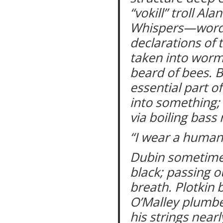
“vokill” troll Al
Whispers—words
declarations of 
taken into worm
beard of bees. B
essential part o
into something;
via boiling bass
“I wear a huma
Dubin sometimes
black; passing o
breath. Plotkin 
O’Malley plumbe
his strings near