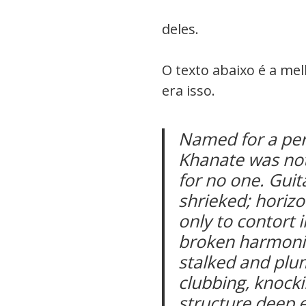
deles.
O texto abaixo é a mel
era isso.
Named for a per
Khanate was not
for no one. Guit
shrieked; horizo
only to contort 
broken harmonic
stalked and plu
clubbing, knocki
structure deep e