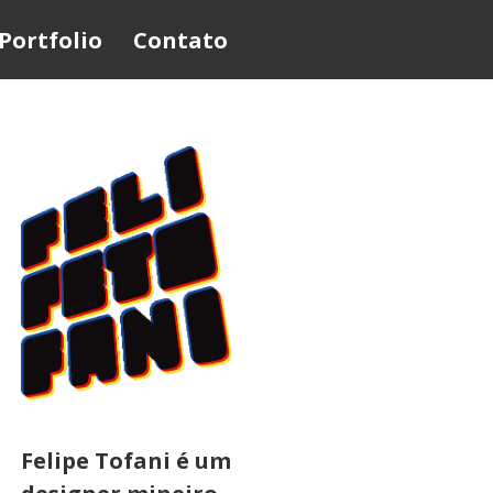
Portfolio
Contato
Felipe Tofani é um