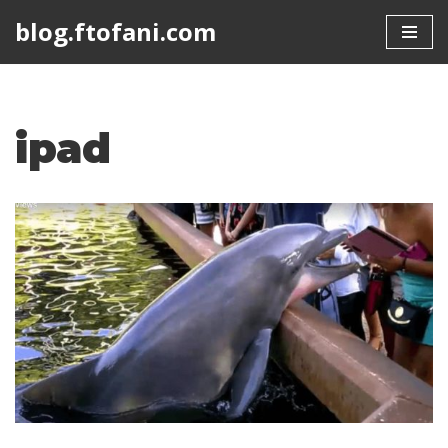
blog.ftofani.com
Skip
to
content
ipad