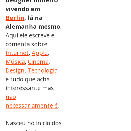
designer mineiro
vivendo em
Berlin
, lá na
Alemanha mesmo
.
Aqui ele escreve e
comenta sobre
Internet
,
Apple
,
Música
,
Cinema
,
Design
,
Tecnologia
e tudo que acha
interessante mas
não
necessariamente é
.
Nasceu no início dos