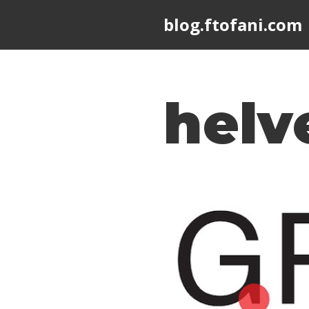
blog.ftofani.com
Skip
to
content
helv