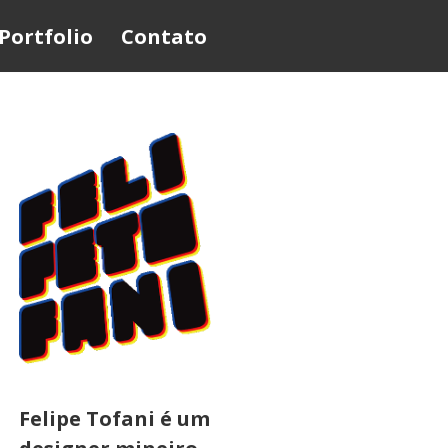
Portfolio
Contato
Felipe Tofani é um