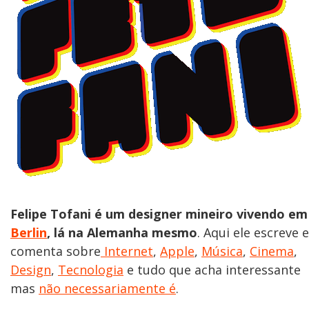
Felipe Tofani é um designer mineiro vivendo em
Berlin
, lá na Alemanha mesmo
. Aqui ele escreve e
comenta sobre
Internet
,
Apple
,
Música
,
Cinema
,
Design
,
Tecnologia
e tudo que acha interessante
mas
não necessariamente é
.