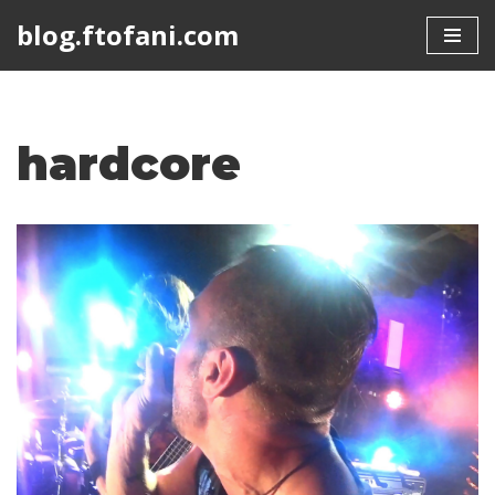
blog.ftofani.com
Skip
to
content
hardcore