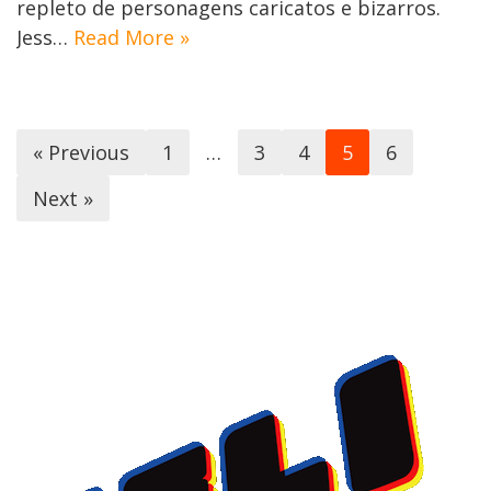
repleto de personagens caricatos e bizarros.
Jess…
Read More »
« Previous
1
…
3
4
5
6
Next »