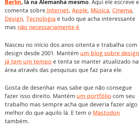
Berlin
, lá na Alemanha mesmo
. Aqui ele escreve e
comenta sobre
Internet
,
Apple
,
Música
,
Cinema
,
Design
,
Tecnologia
e tudo que acha interessante
mas
não necessariamente é
.
Nasceu no início dos anos oitenta e trabalha com
design desde 2001. Mantém
um blog sobre design
já tem um tempo
e tenta se manter atualizado na
área através das pesquisas que faz para ele.
Gosta de desenhar mas sabe que não consegue
fazer isso direito. Mantém
um portfólio
com seu
trabalho mas sempre acha que deveria fazer algo
melhor do que aquilo lá. E tem o
Mastodon
também.