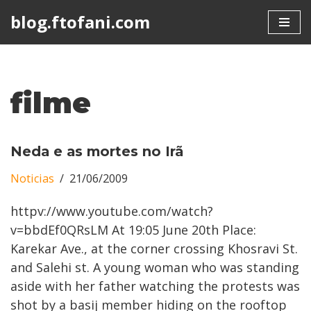
blog.ftofani.com
Skip
to
content
filme
Neda e as mortes no Irã
Noticias
21/06/2009
httpv://www.youtube.com/watch?
v=bbdEf0QRsLM At 19:05 June 20th Place:
Karekar Ave., at the corner crossing Khosravi St.
and Salehi st. A young woman who was standing
aside with her father watching the protests was
shot by a basij member hiding on the rooftop