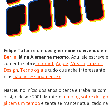
Felipe Tofani é um designer mineiro vivendo em
Berlin
, lá na Alemanha mesmo
. Aqui ele escreve e
comenta sobre
Internet
,
Apple
,
Música
,
Cinema
,
Design
,
Tecnologia
e tudo que acha interessante
mas
não necessariamente é
.
Nasceu no início dos anos oitenta e trabalha com
design desde 2001. Mantém
um blog sobre design
já tem um tempo
e tenta se manter atualizado na