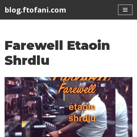
blog.ftofani.com
Skip
to
content
Farewell Etaoin
Shrdlu