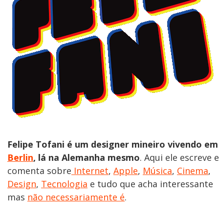
Felipe Tofani é um designer mineiro vivendo em
Berlin
, lá na Alemanha mesmo
. Aqui ele escreve e
comenta sobre
Internet
,
Apple
,
Música
,
Cinema
,
Design
,
Tecnologia
e tudo que acha interessante
mas
não necessariamente é
.